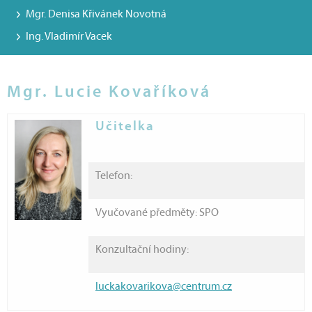
Mgr. Denisa Křivánek Novotná
Ing. Vladimír Vacek
Mgr. Lucie Kovaříková
Učitelka
Telefon:
Vyučované předměty: SPO
Konzultační hodiny:
luckakovarikova@centrum.cz