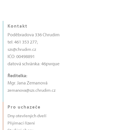
Kontakt
Poděbradova 336 Chrudim
tel: 461 353 277;
szs@chrudim.cz
IČO: 00498891
datová schránka: 46pwque
Ředitelka:
Mgr. Jana Zemanová
zemanova@szs.chrudim.cz
Pro uchazeče
Dny otevřených dveří
Přijímací řízení