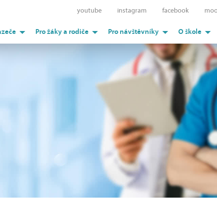
youtube
instagram
facebook
moo
azeče
Pro žáky a rodiče
Pro návštěvníky
O škole