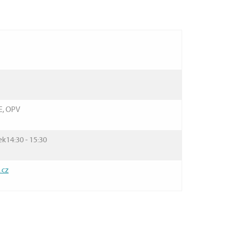
E, OPV
ek14:30 - 15:30
.cz