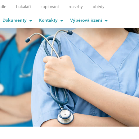
dle
bakaláři
suplování
rozvrhy
obědy
Dokumenty
Kontakty
Výběrová řízení