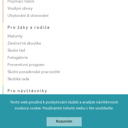
Přijímací řízení
Studijní obory
Ubytování & stravování
Pro žáky a rodiče
Maturity
Závěrečná zkouška
Školní řád
Fotogalerie
Preventivní program
Školní poradenské pracoviště
Školská rada
Pro návštěvníky
Kvalifikační kurz pro pracovníky v sociálních službách
Tento web používá k poskytování služeb a analýze návštěvnosti
Hrou proti AIDS
soubory cookie. Používáním tohoto webu s tím souhlasíte.
Výběrová řízení
Rozumím