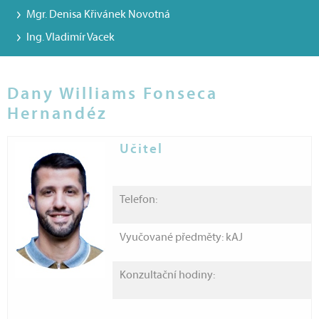
Mgr. Denisa Křivánek Novotná
Ing. Vladimír Vacek
Dany Williams Fonseca
Hernandéz
Učitel
Telefon:
Vyučované předměty: kAJ
Konzultační hodiny: