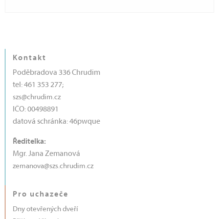
Kontakt
Poděbradova 336 Chrudim
tel: 461 353 277;
szs@chrudim.cz
IČO: 00498891
datová schránka: 46pwque
Ředitelka:
Mgr. Jana Zemanová
zemanova@szs.chrudim.cz
Pro uchazeče
Dny otevřených dveří