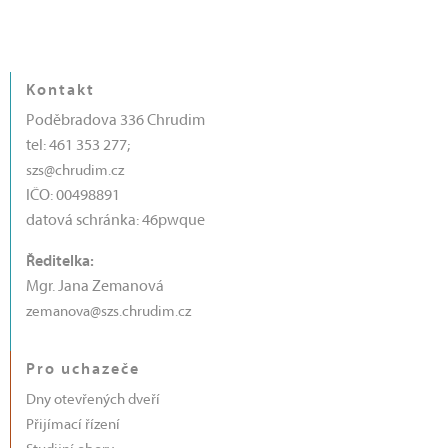
Kontakt
Poděbradova 336 Chrudim
tel: 461 353 277;
szs@chrudim.cz
IČO: 00498891
datová schránka: 46pwque
Ředitelka:
Mgr. Jana Zemanová
zemanova@szs.chrudim.cz
Pro uchazeče
Dny otevřených dveří
Přijímací řízení