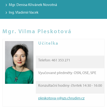
Mgr. Denisa Křivánek Novotná
Ing. Vladimír Vacek
Mgr. Vilma Pleskotová
Učitelka
Telefon: 461 353 271
Vyučované předměty: OSN, OSE, SPE
Konzultační hodiny: čtvrtek 14:30 - 16.00
pleskotova-v@szs.chrudim.cz