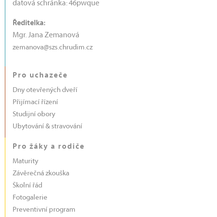
datová schránka: 46pwque
Ředitelka:
Mgr. Jana Zemanová
zemanova@szs.chrudim.cz
Pro uchazeče
Dny otevřených dveří
Přijímací řízení
Studijní obory
Ubytování & stravování
Pro žáky a rodiče
Maturity
Závěrečná zkouška
Školní řád
Fotogalerie
Preventivní program