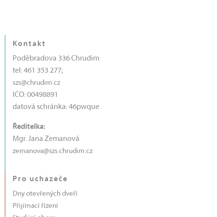
Kontakt
Poděbradova 336 Chrudim
tel: 461 353 277;
szs@chrudim.cz
IČO: 00498891
datová schránka: 46pwque
Ředitelka:
Mgr. Jana Zemanová
zemanova@szs.chrudim.cz
Pro uchazeče
Dny otevřených dveří
Přijímací řízení