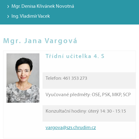
Mgr. Denisa Křivánek Novotná
Ing. Vladimír Vacek
Mgr. Jana Vargová
Třídní učitelka 4. S
Telefon: 461 353 273
Vyučované předměty: OSE, PSK, MKP, SCP
Konzultační hodiny: úterý 14: 30 - 15:15
vargova@szs.chrudim.cz