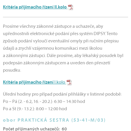
Kritéria přijímacího řízení II.kolo
Prosíme všechny zákonné zástupce a uchazeče, aby
upřednostnili elektronické podání přes systém DIPSY. Tento
způsob podání vyloučí eventuální omyly při ručním přepisu
údajů a zrychlí vzájemnou komunikaci mezi školou
a zákonnými zástupci. Dále prosíme, aby lékařský posudek byl
podepsán zákonným zástupcem a uveden den převzetí
posudku.
Kritéria přijímacího řízení
I.kolo
Úřední hodiny pro případ podání přihlášky v listinné podobě:
Po – Pá (2. - 6.2, 16. - 20.2.): 6:30 – 14:30 hod
Po a St (9.- 13.2.): 8:00 – 12:00 hod
obor PRAKTICKÁ SESTRA (53-41-M/03)
Počet přijímaných uchazečů: 60