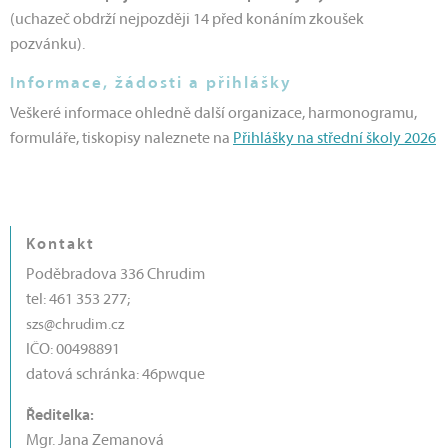
(uchazeč obdrží nejpozději 14 před konáním zkoušek
pozvánku).
Informace, žádosti a přihlášky
Veškeré informace ohledně další organizace, harmonogramu,
formuláře, tiskopisy naleznete na
Přihlášky na střední školy 2026
Kontakt
Poděbradova 336 Chrudim
tel: 461 353 277;
szs@chrudim.cz
IČO: 00498891
datová schránka: 46pwque
Ředitelka:
Mgr. Jana Zemanová