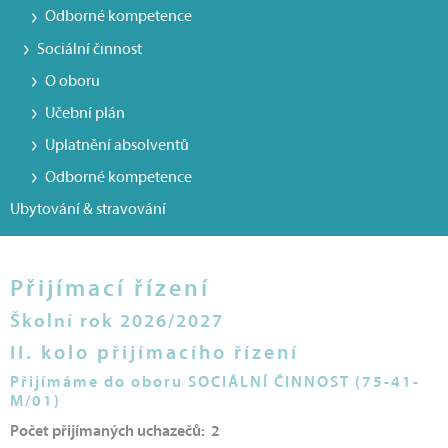
Odborné kompetence
Sociální činnost
O oboru
Učební plán
Uplatnění absolventů
Odborné kompetence
Ubytování & stravování
Přijímací řízení
Školní rok 2026/2027
II. kolo přijímacího řízení
Přijímáme do oboru SOCIÁLNÍ ČINNOST (75-41-
M/01)
Počet přijímaných uchazečů: 2