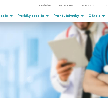
youtube
instagram
facebook
moo
azeče
Pro žáky a rodiče
Pro návštěvníky
O škole