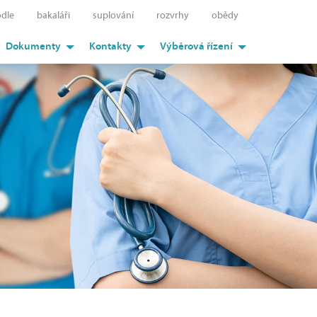
dle
bakaláři
suplování
rozvrhy
obědy
Dokumenty
Kontakty
Výběrová řízení