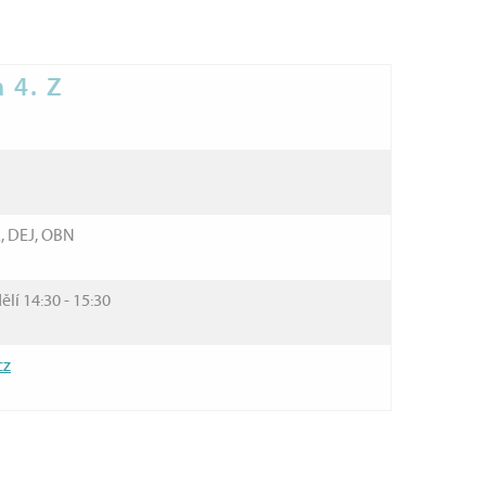
a 4. Z
, DEJ, OBN
lí 14:30 - 15:30
cz