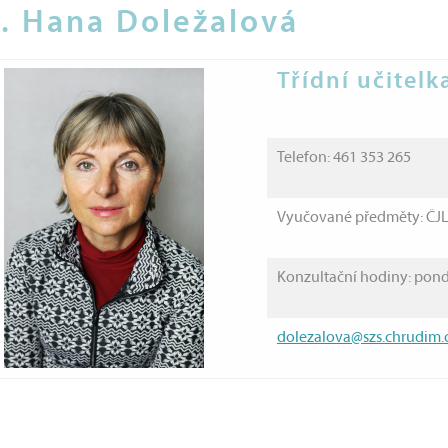
. Hana Doležalová
Třídní učitelk
Telefon: 461 353 265
Vyučované předměty: ČJL
Konzultační hodiny: pondě
dolezalova@szs.chrudim.