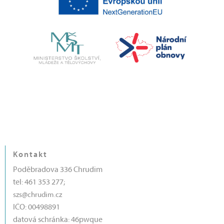
Kontakt
Poděbradova 336 Chrudim
tel: 461 353 277;
szs@chrudim.cz
IČO: 00498891
datová schránka: 46pwque