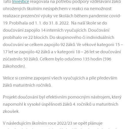
Tato
Investice
reagovala na potřebu podpory vzdělávání žáků
ohrožených školním neúspěchem v reakci na nemožnost
realizace prezenční výuky ve školách během pandemie covid-
19. Probíhala od 1. 1. do 31. 8. 2022. Na naší škole se do
doučování zapojilo 14 interních vyučujících. Doučování
probíhalo ve 22 blocích. Do skupinového či individuálních
doučování se celkem zapojilo 92 žáků. Ve věkové kategorii 15 –
17 let se zapojilo 42 žáků a v kategorii 18 – 26 let se doučování
zúčastnilo 50 žáků. Celkem bylo odučeno 135 hodin (596
žákohodin).
Velice si ceníme zapojení všech vyučujících a píle především
žáků maturitních ročníků.
Projekt doučování byl efektivním pomocným nástrojem, který
napomohl k vysoké úspěšnosti žáků 4. ročníků u maturitních
zkoušek.
V následujícím školním roce 2022/23 se opět plánuje